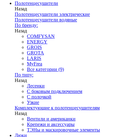
Полотенцесушители
Назад
Полотенцесушители электрические
Полотенцесушители водяные
По бренду:
Назад
COMFYSAN
ENERGY
GROIS
GROTA
LARIS
MyFrea
Все категории (9)
По типу:
Назад
Лесенки
С боковым подключением
С полочкой
Узкие
Комплектующие к полотенцесушителям
Назад
Вентили и американки
Крепежи и аксессуары
ТЭНы и маскировочные элементы
Люки