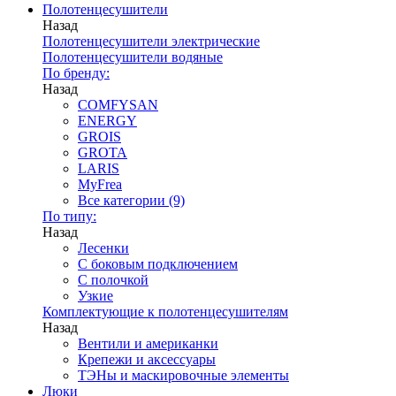
Полотенцесушители
Назад
Полотенцесушители электрические
Полотенцесушители водяные
По бренду:
Назад
COMFYSAN
ENERGY
GROIS
GROTA
LARIS
MyFrea
Все категории (9)
По типу:
Назад
Лесенки
С боковым подключением
С полочкой
Узкие
Комплектующие к полотенцесушителям
Назад
Вентили и американки
Крепежи и аксессуары
ТЭНы и маскировочные элементы
Люки