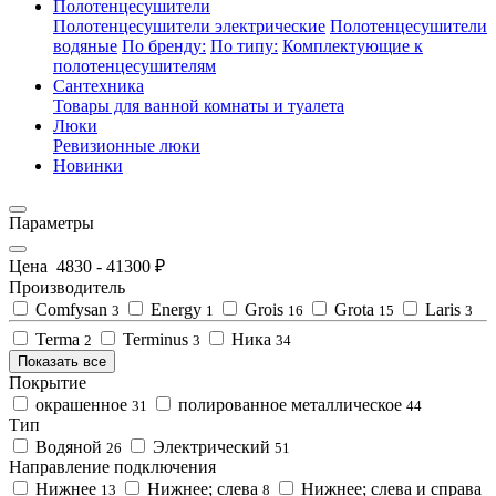
Полотенцесушители
Полотенцесушители электрические
Полотенцесушители
водяные
По бренду:
По типу:
Комплектующие к
полотенцесушителям
Сантехника
Товары для ванной комнаты и туалета
Люки
Ревизионные люки
Новинки
Параметры
Цена
4830
-
41300
₽
Производитель
Comfysan
Energy
Grois
Grota
Laris
3
1
16
15
3
Terma
Terminus
Ника
2
3
34
Показать все
Покрытие
окрашенное
полированное металлическое
31
44
Тип
Водяной
Электрический
26
51
Направление подключения
Нижнее
Нижнее; слева
Нижнее; слева и справа
13
8