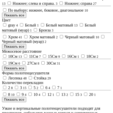
Нижнее; слева и справа.
Нижнее; справа
13
3
27
По выбору: нижнее, боковое, диагональное
10
Показать все
Цвет
gray
Белый
Белый матовый
Белый
4
1
13
матовый (муар)
Бронза
1
3
Хром
Хром матовый
Черный матовый
41
2
10
Черный матовый (муар)
2
Показать все
Межосевое расстояние
10См
11См
15См
16См
18См
13
7
9
1
2
19См
27См
30См
6
8
31
Показать все
Форма полотенцесушителя
Лесенка
Стойка
48
29
Количество перекладин
2
3
5
6
7
8
15
2
4
1
8
9
10
12
13
15
20
10
4
4
1
2
3
1
Показать все
Узкие и вертикальные полотенцесушители подходят для
простенков, небольших ванных комнат и современных