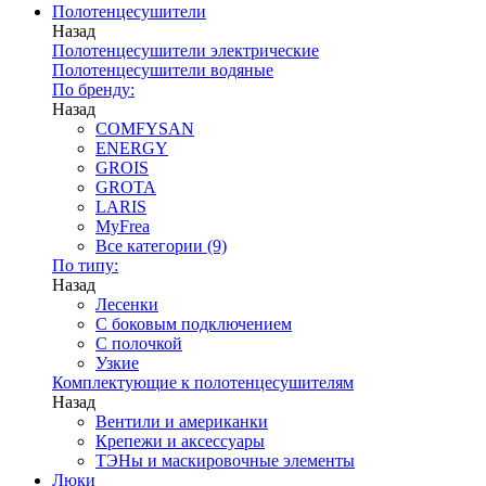
Полотенцесушители
Назад
Полотенцесушители электрические
Полотенцесушители водяные
По бренду:
Назад
COMFYSAN
ENERGY
GROIS
GROTA
LARIS
MyFrea
Все категории (9)
По типу:
Назад
Лесенки
С боковым подключением
С полочкой
Узкие
Комплектующие к полотенцесушителям
Назад
Вентили и американки
Крепежи и аксессуары
ТЭНы и маскировочные элементы
Люки