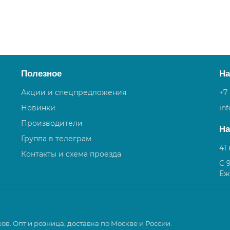
Полезное
На
Акции и спецпредложения
+7
Новинки
in
Производители
На
Группа в телеграм
41
Контакты и схема проезда
C 
Еж
. Опт и розница, доставка по Москве и России.