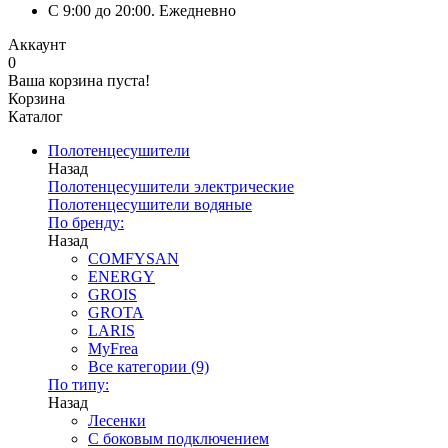
C 9:00 до 20:00. Ежедневно
Аккаунт
0
Ваша корзина пуста!
Корзина
Каталог
Полотенцесушители
Назад
Полотенцесушители электрические
Полотенцесушители водяные
По бренду:
Назад
COMFYSAN
ENERGY
GROIS
GROTA
LARIS
MyFrea
Все категории (9)
По типу:
Назад
Лесенки
С боковым подключением