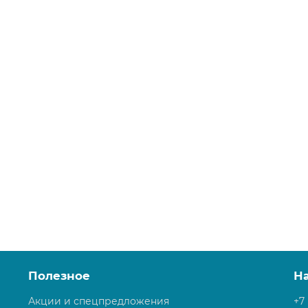
елый, маскирующий элемент
Полезное
Н
Акции и спецпредложения
+7