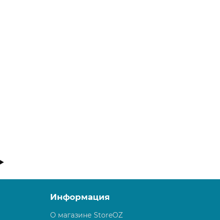
Электрический ТЭН Мег 1.0 600W RAL9016 б
9945
11730 ₽
В корзину
Информация
О магазине StoreOZ