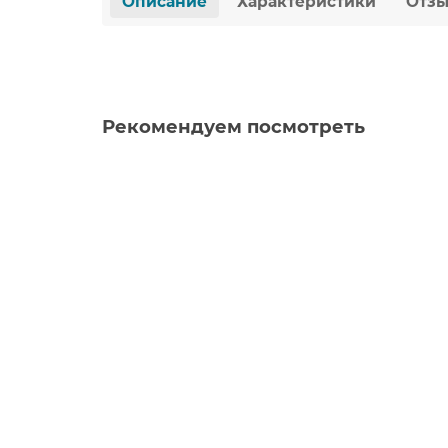
Описание
Характеристики
Отз
Рекомендуем посмотреть
Электрический ТЭН TERMА MOA 600W хром,
10380
14260 ₽
В корзину