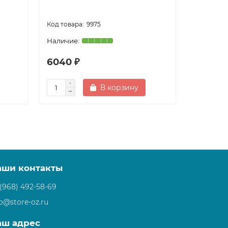
белый
9975
6040 ₽
9980 ₽
В корзину
аши контакты
 (968) 492-58-69
fo@store-oz.ru
аш адрес