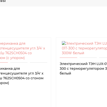
ывы
Электрический ТЭН LUX-01
иканка для
300 с терморегулятором 
енцесушителя угл 3/4' x
белый
г/ш 762SCH0504 со сгоном
ором)