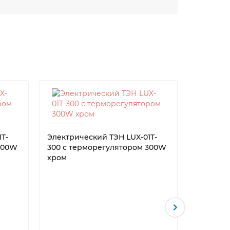
T-
Электрический ТЭН LUX-01T-
300W
300 с терморегулятором 300W
хром
Электри
04М-300
таймеро