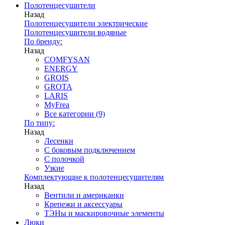
Полотенцесушители
Назад
Полотенцесушители электрические
Полотенцесушители водяные
По бренду:
Назад
COMFYSAN
ENERGY
GROIS
GROTA
LARIS
MyFrea
Все категории (9)
По типу:
Назад
Лесенки
С боковым подключением
С полочкой
Узкие
Комплектующие к полотенцесушителям
Назад
Вентили и американки
Крепежи и аксессуары
ТЭНы и маскировочные элементы
Люки