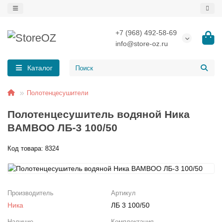
+7 (968) 492-58-69
Назад
Назад
Назад
Назад
Назад
Назад
info@store-oz.ru
Полотенцесушители электрические
COMFYSAN
Лесенки
Вентили и американки
Ревизионные люки
Люки напольные
Каталог
Полотенцесушители водяные
ENERGY
С боковым подключением
Крепежи и аксессуары
Люки под плитку
Полотенцесушители
Полотенцесушитель водяной Ника
По бренду:
GROIS
С полочкой
ТЭНы и маскировочные элементы
Люки под покраску
BAMBOO ЛБ-3 100/50
GROTA
По типу:
Узкие
Код товара: 8324
LARIS
Комплектующие к полотенцесушителям
MyFrea
Производитель
Артикул
Ника
ЛБ 3 100/50
Все категории (9)
Наличие
Комплектация