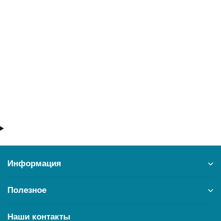
Полотенцесушитель водяной Ника CLASSIC ЛП (Г2) 80/60
6934
18521 ₽
В корзину
Информация
Полезное
Наши контакты