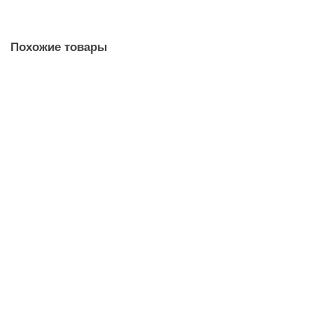
В корзину
Похожие товары
Полотенцесушитель водяной Ника BAMBOO ЛБ-3 100/60
8532
24918 ₽
В корзину
Полотенцесушитель водяной Ника BAMBOO ЛБ-3 80/40