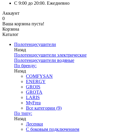
C 9:00 до 20:00. Ежедневно
Аккаунт
0
Ваша корзина пуста!
Корзина
Каталог
Полотенцесушители
Назад
Полотенцесушители электрические
Полотенцесушители водяные
По бренду:
Назад
COMFYSAN
ENERGY
GROIS
GROTA
LARIS
MyFrea
Все категории (9)
По типу:
Назад
Лесенки
С боковым подключением