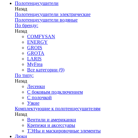
Полотенцесушители
Назад
Полотенцесушители электрические
Полотенцесушители водяные
По бренду:
Назад
COMFYSAN
ENERGY
GROIS
GROTA
LARIS
MyFrea
Все категории (9)
По типу:
Назад
Лесенки
С боковым подключением
С полочкой
Узкие
Комплектующие к полотенцесушителям
Назад
Вентили и американки
Крепежи и аксессуары
ТЭНы и маскировочные элементы
Люки