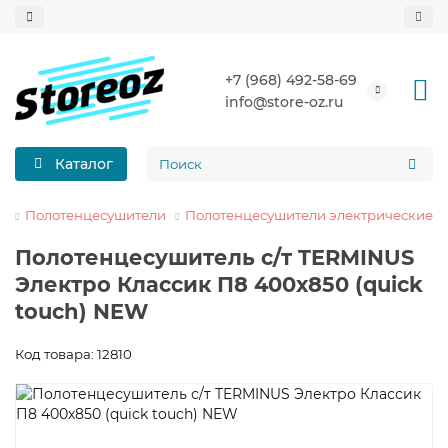
Назад
Назад
Назад
Назад
Назад
Назад
+7 (968) 492-58-69
info@store-oz.ru
Полотенцесушители электрические
COMFYSAN
Лесенки
Вентили и американки
Ревизионные люки
Люки напольные
Каталог
Полотенцесушители водяные
ENERGY
С боковым подключением
Крепежи и аксессуары
Люки под плитку
Полотенцесушители
Полотенцесушители электрические
По бренду:
GROIS
С полочкой
ТЭНы и маскировочные элементы
Люки под покраску
Полотенцесушитель с/т TERMINUS
GROTA
По типу:
Узкие
Электро Классик П8 400х850 (quick
touch) NEW
LARIS
Комплектующие к полотенцесушителям
Код товара: 12810
MyFrea
Все категории (9)