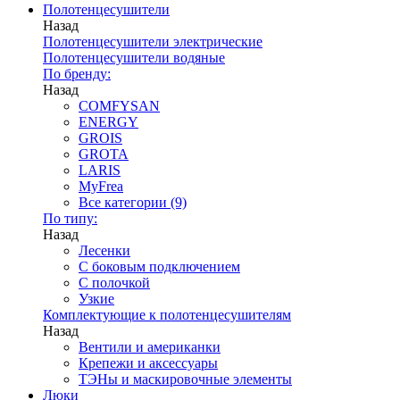
Полотенцесушители
Назад
Полотенцесушители электрические
Полотенцесушители водяные
По бренду:
Назад
COMFYSAN
ENERGY
GROIS
GROTA
LARIS
MyFrea
Все категории (9)
По типу:
Назад
Лесенки
С боковым подключением
С полочкой
Узкие
Комплектующие к полотенцесушителям
Назад
Вентили и американки
Крепежи и аксессуары
ТЭНы и маскировочные элементы
Люки