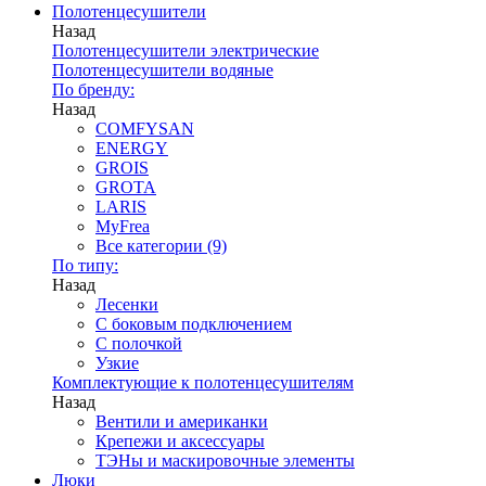
Полотенцесушители
Назад
Полотенцесушители электрические
Полотенцесушители водяные
По бренду:
Назад
COMFYSAN
ENERGY
GROIS
GROTA
LARIS
MyFrea
Все категории (9)
По типу:
Назад
Лесенки
С боковым подключением
С полочкой
Узкие
Комплектующие к полотенцесушителям
Назад
Вентили и американки
Крепежи и аксессуары
ТЭНы и маскировочные элементы
Люки