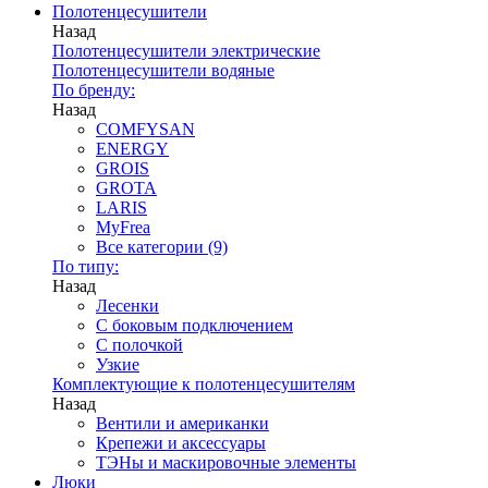
Полотенцесушители
Назад
Полотенцесушители электрические
Полотенцесушители водяные
По бренду:
Назад
COMFYSAN
ENERGY
GROIS
GROTA
LARIS
MyFrea
Все категории (9)
По типу:
Назад
Лесенки
С боковым подключением
С полочкой
Узкие
Комплектующие к полотенцесушителям
Назад
Вентили и американки
Крепежи и аксессуары
ТЭНы и маскировочные элементы
Люки