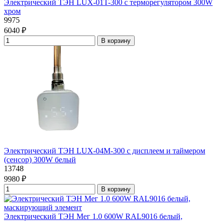
Электрический ТЭН LUX-01T-300 с терморегулятором 300W
хром
9975
6040 ₽
В корзину
Электрический ТЭН LUX-04М-300 с дисплеем и таймером
(сенсор) 300W белый
13748
9980 ₽
В корзину
Электрический ТЭН Мег 1.0 600W RAL9016 белый,