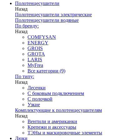
Полотенцесушители
Назад
Полотенцесушители электрические
Полотенцесушители водяные
По бренду:
Назад
COMFYSAN
ENERGY
GROIS
GROTA
LARIS
MyFrea
Все категории (9)
По типу:
Назад
Лесенки
С боковым подключением
С полочкой
Узкие
Комплектующие к полотенцесушителям
Назад
Вентили и американки
Крепежи и аксессуары
ТЭНы и маскировочные элементы
Люки