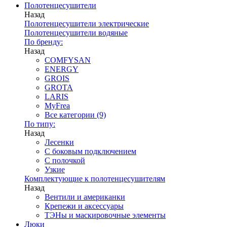
Полотенцесушители
Назад
Полотенцесушители электрические
Полотенцесушители водяные
По бренду:
Назад
COMFYSAN
ENERGY
GROIS
GROTA
LARIS
MyFrea
Все категории (9)
По типу:
Назад
Лесенки
С боковым подключением
С полочкой
Узкие
Комплектующие к полотенцесушителям
Назад
Вентили и американки
Крепежи и аксессуары
ТЭНы и маскировочные элементы
Люки