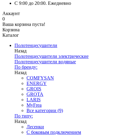
C 9:00 до 20:00. Ежедневно
Аккаунт
0
Ваша корзина пуста!
Корзина
Каталог
Полотенцесушители
Назад
Полотенцесушители электрические
Полотенцесушители водяные
По бренду:
Назад
COMFYSAN
ENERGY
GROIS
GROTA
LARIS
MyFrea
Все категории (9)
По типу:
Назад
Лесенки
С боковым подключением