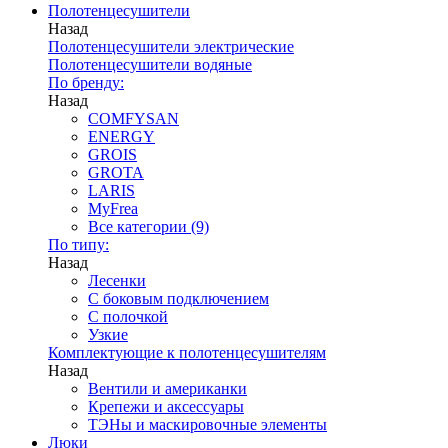
Полотенцесушители
Назад
Полотенцесушители электрические
Полотенцесушители водяные
По бренду:
Назад
COMFYSAN
ENERGY
GROIS
GROTA
LARIS
MyFrea
Все категории (9)
По типу:
Назад
Лесенки
С боковым подключением
С полочкой
Узкие
Комплектующие к полотенцесушителям
Назад
Вентили и американки
Крепежи и аксессуары
ТЭНы и маскировочные элементы
Люки