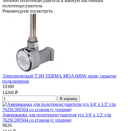
500х600
полотенцесушитель в ванную
настенный
полотенцесушитель
Рекомендуем посмотреть
Электрический ТЭН TERMА MOA 600W хром, скрытое
подключение
10380
14260 ₽
В корзину
Американка для полотенцесушителя угл 3/4' x 1/2' г/ш
762SCH0504 со сгоном (с упором)
9826