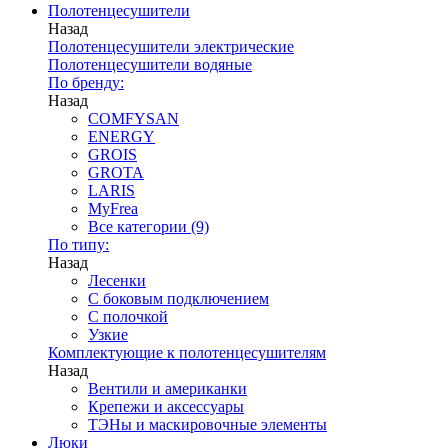
Полотенцесушители
Назад
Полотенцесушители электрические
Полотенцесушители водяные
По бренду:
Назад
COMFYSAN
ENERGY
GROIS
GROTA
LARIS
MyFrea
Все категории (9)
По типу:
Назад
Лесенки
С боковым подключением
С полочкой
Узкие
Комплектующие к полотенцесушителям
Назад
Вентили и американки
Крепежи и аксессуары
ТЭНы и маскировочные элементы
Люки