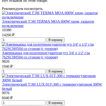
Нет отзывов об этом товаре.
Рекомендуем посмотреть
Электрический ТЭН TERMА MOA 600W хром, скрытое
подключение
10380
14260 ₽
В корзину
Американка для полотенцесушителя угл 3/4' x 1/2' г/ш
762SCH0504 со сгоном (с упором)
9826
1940 ₽
В корзину
Электрический ТЭН LUX-01T-300 с терморегулятором 300W
белый
9976
6040 ₽
В корзину